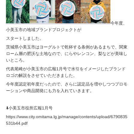
今年度、
小美玉市の地域ブランドプロジェクトが
スタートしました。
茨城県小美玉市はヨーグルトで乾杯する条例があるまちで、関東
ローム層の肥沃な土地なので、にらやレンコン、梨などが美味し
いところ。
代表尾崎が小美玉市の広報1月号で水引をイメージしたブランド
ロゴの解説をさせていただきました。
今年度認定初年度だったので、さらに認定品を増やしつつプロモ
ーションや商品開発にも力を入れていきます。
⬇️小美玉市役所広報1月号
https://www.city.omitama.lg.jp/manage/contents/upload/6790835
531b44.pdf