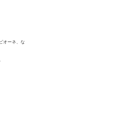
ピオーネ、な
。