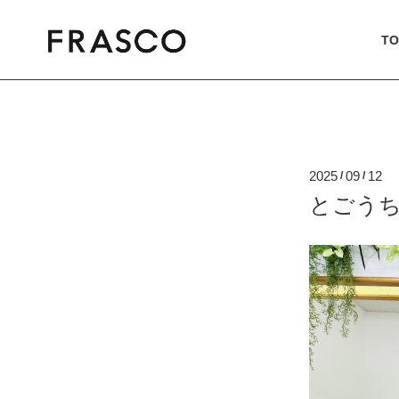
TO
2025
09
12
/
/
とごう