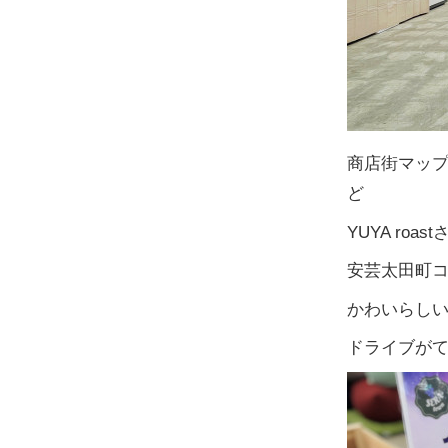
商店街マッ
ど
YUYA r
安芸太田町
かわいらし
ドライブが