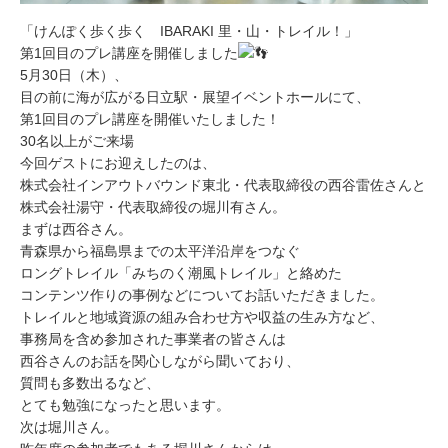
「けんぽく歩く歩く IBARAKI 里・山・トレイル！」
第1回目のプレ講座を開催しました
5月30日（木）、
目の前に海が広がる日立駅・展望イベントホールにて、
第1回目のプレ講座を開催いたしました！
30名以上がご来場
今回ゲストにお迎えしたのは、
株式会社インアウトバウンド東北・代表取締役の西谷雷佐さんと
株式会社湯守・代表取締役の堀川有さん。
まずは西谷さん。
青森県から福島県までの太平洋沿岸をつなぐ
ロングトレイル「みちのく潮風トレイル」と絡めた
コンテンツ作りの事例などについてお話いただきました。
トレイルと地域資源の組み合わせ方や収益の生み方など、
事務局を含め参加された事業者の皆さんは
西谷さんのお話を関心しながら聞いており、
質問も多数出るなど、
とても勉強になったと思います。
次は堀川さん。