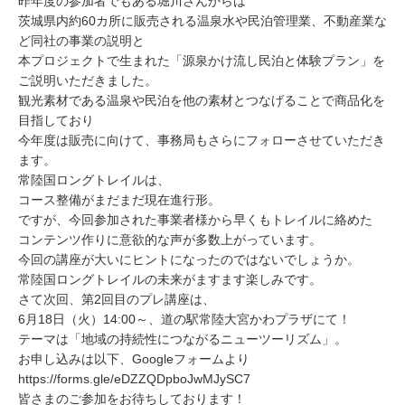
昨年度の参加者でもある堀川さんからは
茨城県内約60カ所に販売される温泉水や民泊管理業、不動産業な
ど同社の事業の説明と
本プロジェクトで生まれた「源泉かけ流し民泊と体験プラン」を
ご説明いただきました。
観光素材である温泉や民泊を他の素材とつなげることで商品化を
目指しており
今年度は販売に向けて、事務局もさらにフォローさせていただき
ます。
常陸国ロングトレイルは、
コース整備がまだまだ現在進行形。
ですが、今回参加された事業者様から早くもトレイルに絡めた
コンテンツ作りに意欲的な声が多数上がっています。
今回の講座が大いにヒントになったのではないでしょうか。
常陸国ロングトレイルの未来がますます楽しみです。
さて次回、第2回目のプレ講座は、
6月18日（火）14:00～、道の駅常陸大宮かわプラザにて！
テーマは「地域の持続性につながるニューツーリズム」。
お申し込みは以下、Googleフォームより
https://forms.gle/eDZZQDpboJwMJySC7
皆さまのご参加をお待ちしております！