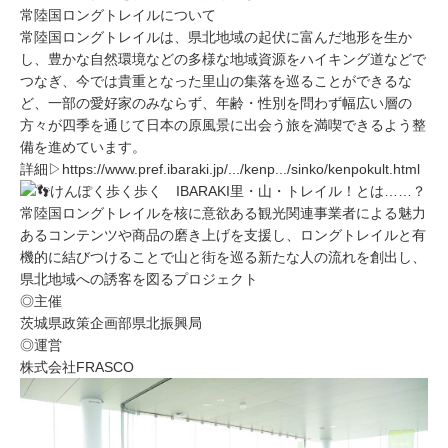
常陸国ロングトレイルについて
常陸国ロングトレイルは、県北地域の起伏に富んだ地形を生か
し、豊かな自然環境などの多様な地域資源をハイキング道などで
つなぎ、今では貴重となった里山の集落を巡ることができるな
ど、一部の愛好家のみならず、年齢・性別を問わず幅広い層の
方々が四季を通じて日本の原風景に出会う旅を満喫できるよう整
備を進めています。
詳細▷
https://www.pref.ibaraki.jp/.../kenp.../sinko/kenpokult.html
けんぽく歩く歩く IBARAKI里・山・トレイル！とは……？
常陸国ロングトレイルを核に意欲ある観光関連事業者による魅力
あるコンテンツや商品の磨き上げを支援し、ロングトレイルと有
機的に結びつけることで山と街を巡る新たな人の流れを創出し、
県北地域への誘客を図るプロジェクト
◎主催
茨城県政策企画部県北振興局
◎運営
株式会社FRASCO