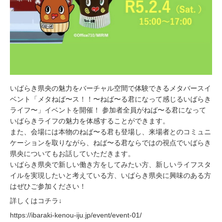
いばらき県央の魅力をバーチャル空間で体験できるメタバースイ
ベント「メタねば〜ス！！〜ねば〜る君になって感じるいばらき
ライフ〜」イベントを開催！ 参加者全員がねば〜る君になって
いばらきライフの魅力を体感することができます。
また、会場には本物のねば〜る君も登場し、来場者とのコミュニ
ケーションを取りながら、ねば〜る君ならではの視点でいばらき
県央についてもお話していただきます。
いばらき県央で新しい働き方をしてみたい方、新しいライフスタ
イルを実現したいと考えている方、いばらき県央に興味のある方
はぜひご参加ください！
詳しくはコチラ↓
https://ibaraki-kenou-iju.jp/event/event-01/